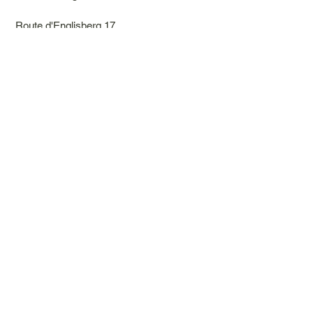
Route d'Englisberg 17
1763 Granges-Paccot
info@cidc.ch
Tel: 026 322 25 28
Suivez nous
sur Instagram cidcecole
sur Facebook
Nous trouver