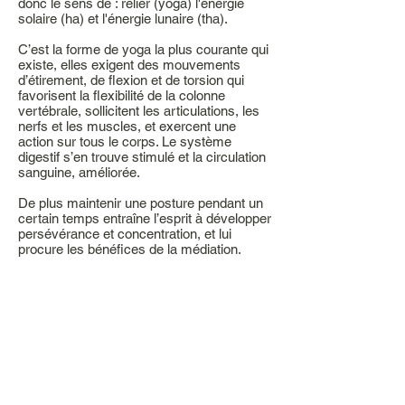
donc le sens de : relier (yoga) l'énergie
solaire (ha) et l'énergie lunaire (tha).
C’est la forme de yoga la plus courante qui
existe, elles exigent des mouvements
d’étirement, de flexion et de torsion qui
favorisent la flexibilité de la colonne
vertébrale, sollicitent les articulations, les
nerfs et les muscles, et exercent une
action sur tous le corps. Le système
digestif s’en trouve stimulé et la circulation
sanguine, améliorée.
De plus maintenir une posture pendant un
certain temps entraîne l’esprit à développer
persévérance et concentration, et lui
procure les bénéfices de la médiation.
Adresse
Route de Bertigny 2
1700 Fribourg
Route d'Englisberg 17
1763 Granges-Paccot